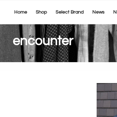
コ
ン
Home
Shop
Select Brand
News
N
テ
ン
ツ
へ
encounter
ス
キ
ッ
プ