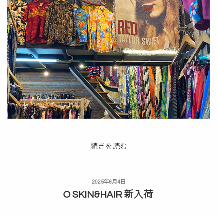
“buying
続きを読む
trip
”
投
2025年6月4日
稿
の
O SKIN&HAIR 新入荷
日: