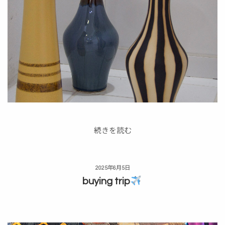
“【NEW】
続きを読む
Flower
vase”
の
投
2025年6月5日
稿
buying trip
日: