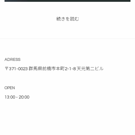
“O
続きを読む
SKIN&HAIR
新
入
荷”
の
ADRESS
〒371-0023 群馬県前橋市本町2-1-8 天元第二ビル
OPEN
13:00 - 20:00