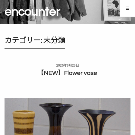
コ
encounter
ン
テ
ン
ツ
カテゴリー:
未分類
へ
ス
キ
ッ
投
2025年6月26日
プ
稿
【NEW】Flower vase
日: